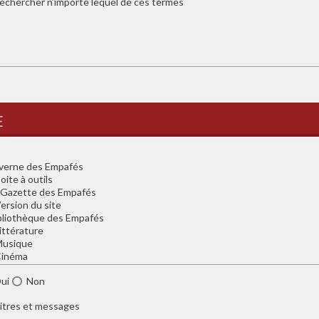
echercher n’importe lequel de ces termes
e
ui
Non
itres et messages