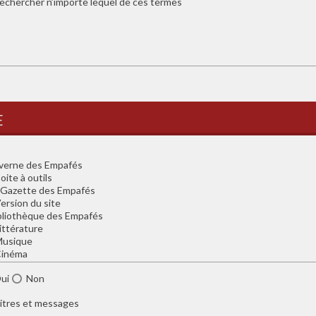
echercher n’importe lequel de ces termes
e
ui
Non
itres et messages