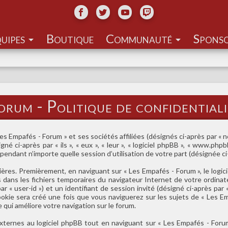
uipes
Communauté
orum - Politique de confidential
 Empafés - Forum » et ses sociétés affiliées (désignés ci-après par « nou
é ci-après par « ils », « eux », « leur », « logiciel phpBB », « www.ph
 pendant n’importe quelle session d’utilisation de votre part (désignée ci-
ères. Premièrement, en naviguant sur « Les Empafés - Forum », le logic
és dans les fichiers temporaires du navigateur Internet de votre ordina
 par « user-id ») et un identifiant de session invité (désigné ci-après pa
ookie sera créé une fois que vous naviguerez sur les sujets de « Les Em
e qui améliore votre navigation sur le forum.
ernes au logiciel phpBB tout en naviguant sur « Les Empafés - Forum