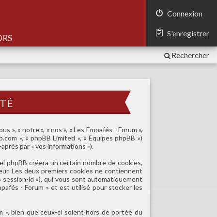
Connexion
S'enregistrer
Rechercher
ité
s », « notre », « nos », « Les Empafés - Forum »,
pbb.com », « phpBB Limited », « Équipes phpBB »)
après par « vos informations »).
iel phpBB créera un certain nombre de cookies,
teur. Les deux premiers cookies ne contiennent
r « session-id »), qui vous sont automatiquement
pafés - Forum » et est utilisé pour stocker les
 », bien que ceux-ci soient hors de portée du