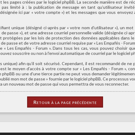
 les pages créées par le logiciel phpBB. La seconde manière est de ré
 pas limité à : la publication de message en tant qu’utilisateur invité
(désignée ici par « votre compte ») et les messages que vous envoyez 
iant unique (désigné ci-après par « votre nom d’utilisateur »), un mot 
de passe »), et une adresse courriel personnelle valide (désignée ci-aprè
 protégées par les lois de protection des données applicables dans l
 de passe et de votre adresse courriel requise par « Les Empafés - Forum
n de « Les Empafés - Forum ». Dans tous les cas, vous pouvez choisir qu
ouvez souscrire ou non à l’envoi automatique de courriel par le logiciel 
 unique) afin qu’il soit sécurisé. Cependant, il est recommandé de ne p
e est le moyen d’accès à votre compte sur « Les Empafés - Forum », c
 de phpBB ou une d’une tierce partie ne peut vous demander légitimement
ai oublié mon mot de passe » fournie par le logiciel phpBB. Ce processus v
érera un nouveau mot de passe qui vous permettra de vous reconnecter.
Retour à la page précédente