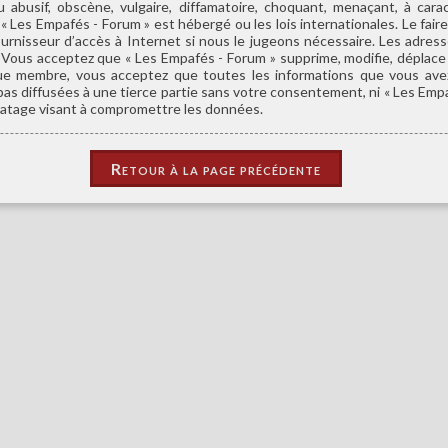
abusif, obscène, vulgaire, diffamatoire, choquant, menaçant, à car
ù « Les Empafés - Forum » est hébergé ou les lois internationales. Le f
ournisseur d’accès à Internet si nous le jugeons nécessaire. Les adre
 Vous acceptez que « Les Empafés - Forum » supprime, modifie, déplace o
ue membre, vous acceptez que toutes les informations que vous ave
as diffusées à une tierce partie sans votre consentement, ni « Les Emp
ratage visant à compromettre les données.
Retour à la page précédente