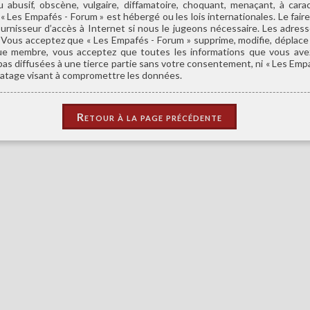
abusif, obscène, vulgaire, diffamatoire, choquant, menaçant, à car
ù « Les Empafés - Forum » est hébergé ou les lois internationales. Le f
ournisseur d’accès à Internet si nous le jugeons nécessaire. Les adre
 Vous acceptez que « Les Empafés - Forum » supprime, modifie, déplace o
ue membre, vous acceptez que toutes les informations que vous ave
as diffusées à une tierce partie sans votre consentement, ni « Les Emp
ratage visant à compromettre les données.
Retour à la page précédente