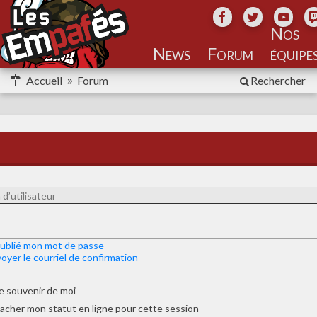
Nos
équipe
Accueil
Forum
Rechercher
 oublié mon mot de passe
oyer le courriel de confirmation
e souvenir de moi
acher mon statut en ligne pour cette session